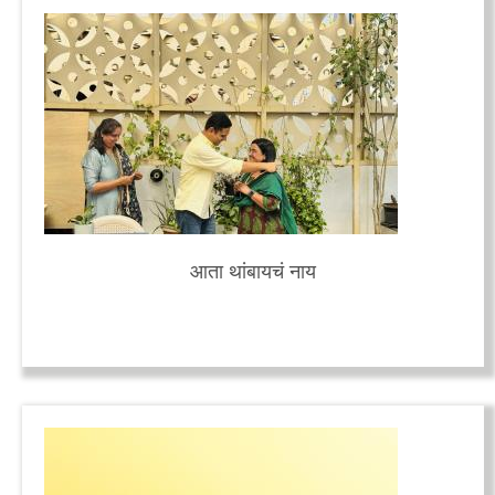
आता थांबायचं नाय