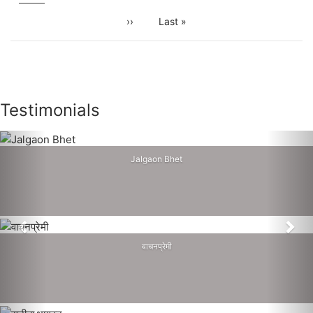
Next
››
Last
Last »
page
page
Testimonials
Jalgaon Bhet
Previous
Nex
वाचनप्रेमी