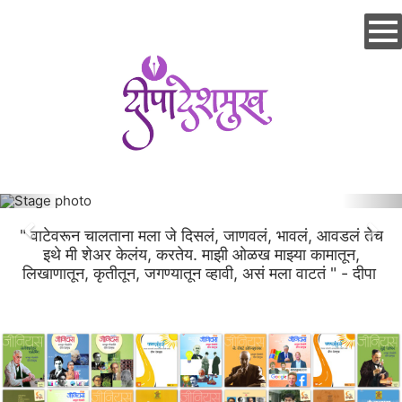
Skip
to
main
content
" वाटेवरून चालताना मला जे दिसलं, जाणवलं, भावलं, आवडलं तेच
इथे मी शेअर केलंय, करतेय. माझी ओळख माझ्या कामातून,
लिखाणातून, कृतीतून, जगण्यातून व्हावी, असं मला वाटतं " - दीपा