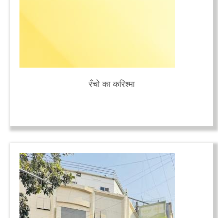
रँचो का करिश्मा