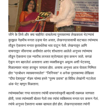
जीने के लिये और क्या चाहीये!! वाचलेल्या पुस्तकाच्या लेखकाला भेटण्याचं
कुतूहल नेहमीच मनात उड्या घेत असत, लेखनप्रवासाची वाटचाल त्यांच्याच
तोंडून ऐकताना मनात कृतार्थतेचा भाव दाटून येतो. लेखनातून आणि
वाचनातून जीवनाचा असीमांत आनंद शोधताना आलेले अनुभव त्यांच्याच
तोंडून ऐकताना एक न्यारीच लज्जत श्रोत्याला तृप्त करून जाते. सगळं
ऐकून मन बहरलेलं असताना अशा व्यक्तीकडून अमूल्य अशी भेटवस्तू
मिळाल्यावर मात्र हरखून जायला होत. असाच अनुभव आज घेतला निम्मित
होत "प्रबोधन व्याख्यानमालेत" "जिनियस" व अनेक पुस्तकाच्या लेखिका
"दीपा देशमुख" मॅडम यांच्या हस्ते "पुरुष उवाच" हा विविध लेखांनी नटलेला
अंक भेट म्हणून मिळताना.
त्यांच्याबरोबर गप्पा मारताना त्यांची वाचनसंस्कृती बद्दलची तळमळ जाणवत
होती, जसा त्यांच्याशी बोलत गेलो तस त्यांचं व्यक्तिमत्व मनात घर करून गेलं.
त्यांचे अनुभव ऐकताना थक्क व्हायला होतं होत. लेखनप्रवासात त्यांनी