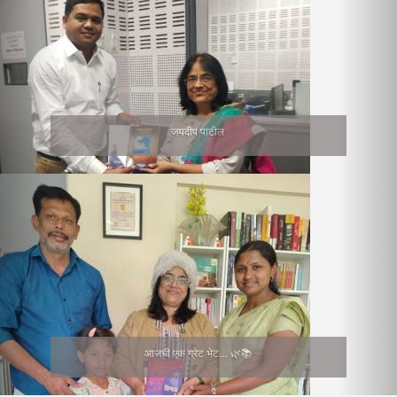
जयदीप पाटील
आजची एक ग्रेट भेट… 🌿📚