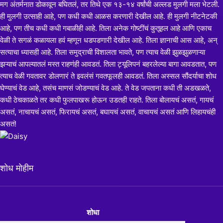
मग अंतर्मनात डोकावून बघितलं, तर तिथे एक १३-१४ वर्षांची अल्लड मुलगी मला भेटली.
ही मुलगी उत्साही आहे, पण कधी कधी आळस करणारी देखील आहे. ही मुलगी नीटनेटकी
आहे, पण तीच कधी कधी गबाळीही आहे. तिला अनेक गोष्टींचं कुतूहल आहे आणि एकाच
वेळी ते सगळं कळायला हवं म्हणून धडपडणारी देखील आहे. तिला ज्ञानाची आस आहे, अन्
सत्याचा ध्यासही आहे. तिला समुद्राची विशालता भावते, पण त्याच वेळी झुळझुळणाऱ्या
झऱ्याचं आपल्यातलं मस्त राहणंही आवडतं. तिला ट्यूलिपनं बहरलेल्या बागा आवडतात, पण
त्याच वेळी गवतावर डोलणारं ते इवलंसं गवतफूलही आवडतं. तिला अस्सल सौंदर्याचा शोध
घेण्याचं वेड आहे, तसंच माणसं जोडण्याचं वेड आहे. ते वेड जपताना कधी ती अडखळते,
कधी ठेचकाळते तर कधी फुलपाखरू होऊन उडतही राहते. तिला बोलायचं असतं, गायचं
असतं, नाचायचं असतं, फिरायचं असतं, बघायचं असतं, वाचायचं असतं आणि लिहायचंही
असतं!
शोध मोहीम
शोधा