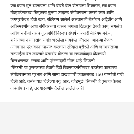
ज्या वयात मुलं चालायला आणि बोबडे बोल बोलायला शिकतात, त्या वयात
मोत्झार्टसारखा चिमुकला मुलगा उत्कृष्ट संगीतरचना करतो काय आणि
जगप्रसिद्घ होतो काय, बहिरेपण आलेलं असतानाही बीथोवन अद्वितीय आणि
अविस्मरणीय अशा संगीतरचना करून जगाला खिळवून ठेवतो काय, सगळंच
अविश्‍वसनीय! तसंच गुलामगिरीविरुद्घ संघर्ष करणारी मीरियम मकेबा,
शरीराच्या नसानसांत संगीत भरलेला मायकेल जॅक्सन, आपल्या केवळ
आगमनानं प्रेक्षकांना घायाळ करणारा एल्व्हिस प्रीस्ले आणि जगभरातल्या
तरुणाईला वेड लावणारे बंडखोर बीटल्स या सगळ्यांबद्दल बोलणारी
चित्तथरारक, रसाळ आणि प्रेरणादायी गोष्ट आहे ‘सिंफनी’!
‘सिंफनी’ या पुस्तकाच्या शेवटी हिंदी चित्रपटसंगीतावर पडलेला पाश्‍चात्त्य
संगीतरचनाचा प्रभाव आणि साम्य दाखवणारी जवळजवळ 150 गाण्यांची यादी
दिली आहे. तसंच यात दिलेल्या क्यू. आर. कोडमुळे ‘सिंफनी’ हे पुस्तक केवळ
वाचनीयच नव्हे, तर श्रवणीय देखील झालेलं आहे!