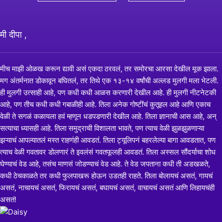
मी दीपा ,
मीच माझी ओळख करून द्यावी असं एकदा ठरवलं, तर समोरचा आरसा देखील मूक झाला.
मग अंतर्मनात डोकावून बघितलं, तर तिथे एक १३-१४ वर्षांची अल्लड मुलगी मला भेटली.
ही मुलगी उत्साही आहे, पण कधी कधी आळस करणारी देखील आहे. ही मुलगी नीटनेटकी
आहे, पण तीच कधी कधी गबाळीही आहे. तिला अनेक गोष्टींचं कुतूहल आहे आणि एकाच
वेळी ते सगळं कळायला हवं म्हणून धडपडणारी देखील आहे. तिला ज्ञानाची आस आहे, अन्
सत्याचा ध्यासही आहे. तिला समुद्राची विशालता भावते, पण त्याच वेळी झुळझुळणाऱ्या
झऱ्याचं आपल्यातलं मस्त राहणंही आवडतं. तिला ट्यूलिपनं बहरलेल्या बागा आवडतात, पण
त्याच वेळी गवतावर डोलणारं ते इवलंसं गवतफूलही आवडतं. तिला अस्सल सौंदर्याचा शोध
घेण्याचं वेड आहे, तसंच माणसं जोडण्याचं वेड आहे. ते वेड जपताना कधी ती अडखळते,
कधी ठेचकाळते तर कधी फुलपाखरू होऊन उडतही राहते. तिला बोलायचं असतं, गायचं
असतं, नाचायचं असतं, फिरायचं असतं, बघायचं असतं, वाचायचं असतं आणि लिहायचंही
असतं!