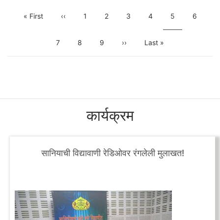
Pagination
First
« First
Previous
‹‹
Page
1
Page
2
Page
3
Page
4
Current
5
Page
6
page
page
page
Page
7
Page
8
Page
9
Next
››
Last
Last »
page
page
कार्यक्रम
सानियाची विद्यावाणी रेडिओवर रंगलेली मुलाखत!