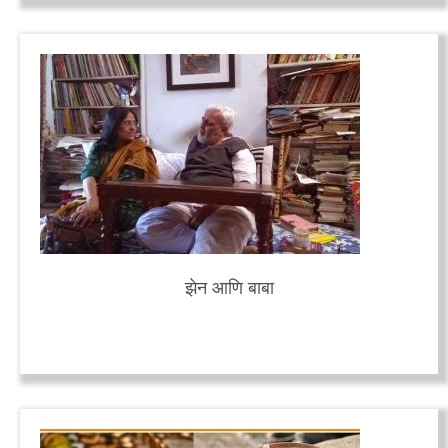
झेन आणि बाबा