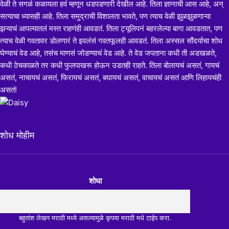
वेळी ते सगळं कळायला हवं म्हणून धडपडणारी देखील आहे. तिला ज्ञानाची आस आहे, अन्
सत्याचा ध्यासही आहे. तिला समुद्राची विशालता भावते, पण त्याच वेळी झुळझुळणाऱ्या
झऱ्याचं आपल्यातलं मस्त राहणंही आवडतं. तिला ट्यूलिपनं बहरलेल्या बागा आवडतात, पण
त्याच वेळी गवतावर डोलणारं ते इवलंसं गवतफूलही आवडतं. तिला अस्सल सौंदर्याचा शोध
घेण्याचं वेड आहे, तसंच माणसं जोडण्याचं वेड आहे. ते वेड जपताना कधी ती अडखळते,
कधी ठेचकाळते तर कधी फुलपाखरू होऊन उडतही राहते. तिला बोलायचं असतं, गायचं
असतं, नाचायचं असतं, फिरायचं असतं, बघायचं असतं, वाचायचं असतं आणि लिहायचंही
असतं!
शोध मोहीम
शोधा
बहुतांश लेखन मराठी मध्ये असल्यामुळे कृपया मराठी मधे टाईप करा.