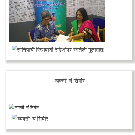
'व्यक्ती' चं शिबीर