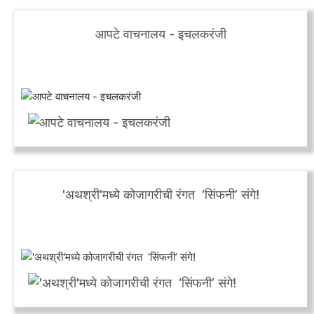
आपटे वाचनालय - इचलकरंजी
'अथश्री'मध्ये कोजागरीची रंगत ‘सिंफनी’ संगे!