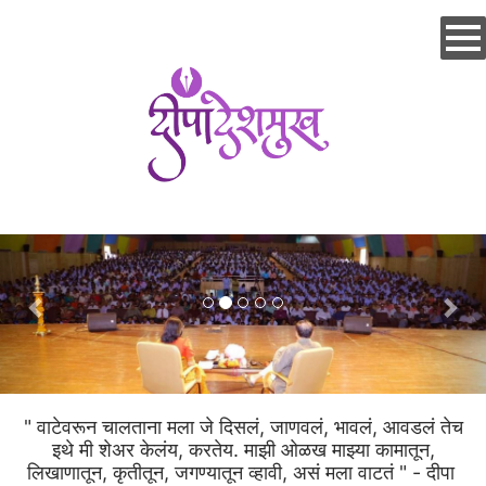
Skip
to
main
content
" वाटेवरून चालताना मला जे दिसलं, जाणवलं, भावलं, आवडलं तेच
इथे मी शेअर केलंय, करतेय. माझी ओळख माझ्या कामातून,
लिखाणातून, कृतीतून, जगण्यातून व्हावी, असं मला वाटतं " - दीपा