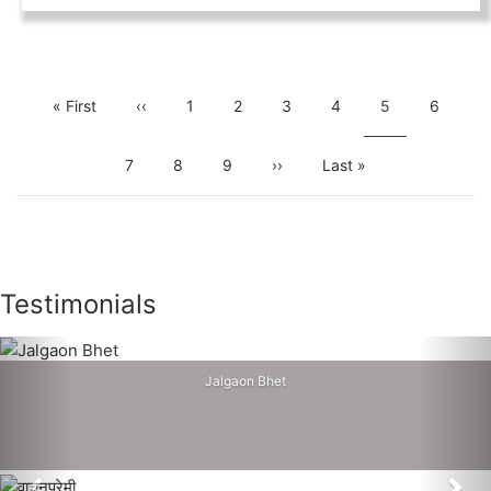
Pagination
First
« First
Previous
‹‹
Page
1
Page
2
Page
3
Page
4
Current
5
Page
6
page
page
page
Page
7
Page
8
Page
9
Next
››
Last
Last »
page
page
Testimonials
Jalgaon Bhet
Previous
Nex