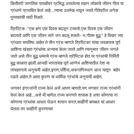
कितीतरी जागतिक पातळीवर प्रसिद्ध असलेल्या महान लोकांचे जीवन गीता या
ग्रंथाने प्रभावित केलं आहे...त्याचा उल्लेख भावून जातो.गीतेवरील अनेक
पुस्तकांची यादी मिळते.
त्रिपिटक :"एक क्षण एक दिवस बदलून टाकतो.एक दिवस एक जीवन
बदलतो आणि एक जीवन सारे जग बदलू शकते- भ.गौतम बुद्ध." हे विचार ज्या
ग्रंथात समविष्ठ आहेत ते तीन ग्रंथ म्हणजे त्रिपिटक! यांचा जवळपास पूर्ण
आशिया खंडात ग्रंथांचा अभ्यास केला जातो आणि त्यानुसार जीवन जगले
जाते असे तीन बुद्ध धम्माचे ग्रंथ म्हणजे त्रीपिटक होत.या ग्रंथाची निर्मिती
बुद्ध काळात झाली.आजही भारतासह पूर्ण आग्नेय आशियातील देश या
तत्वज्ञानाचे अनुयायी आहेत.इराण,पर्शिया,अफगाणिस्थान आज यातून बाहेर
पडले आहेत.ते आता कुराण या धार्मिक ग्रंथांचे अनुयायी आहेत.
जगावर इंग्रजांनी राज्य केलं असे आपण म्हणतो.पण जगावर राज्य ग्रंथांनी
केलं केलं आहे...असे मी म्हणेल.राज्य करणारे शासक हे अशा कोणत्या ना
कोणत्या ग्रंथांचा आधार घेऊन शासन करत.काहींनी बायबल चां आधार
घेतला तर काहींनी कुराणाचा!