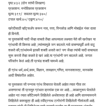
पृष्ठ:४३२ (दोन स्तंभी लिखाण)
प्रकाशन: मनोविकास प्रकाशन
मूल्य:३९९/ सवलत मूल्य:३७०/
टपाल खर्च:४०/ एकूण:४१०/
खरेदीसाठी व्हॉट्सॲप करून नाव, पत्ता, पिनकोड आणि मोबाईल नंबर द्यावा
ही विनंती.
या पुस्तकांची यादी जेंव्हा वाचतो तेंव्हा आपल्याला लक्ष्यात येते की खरोखर या
ग्रंथाची ती किमया आहे ,ज्यांच्यामुळे जग बदलले.नावे वाचण्यापूर्वी असे वाटू
शकते की,ग्रंथांमध्ये इतकी शक्ती असते का? पण जेंव्हा त्यांची यादी वाचायला
सुरू करतो तेंव्हा कळते हे खरं आहे.या ग्रंथांनी जग बदलले आहे. जगात
परिवर्तन केलं आहे.ती प्रचंड शक्ती यामध्ये आहे.
ही ग्रंथ धर्म,अर्थ,काम, विज्ञान, तत्वज्ञान,गणित, मानसशास्त्र, मानववंश
आदी विषांवरील आहेत.
या पुस्तकात जी पन्नास ग्रंथ विचारात घेतली आहेत त्यात गीता तर
असणारच! ती प्रस्तुत ग्रंथात क्रमांक एक वर आहे....काळानुरूप घेतलेले
आहेत ना! त्यात कौटिल्याने लिहिलेले अर्थशास्त्र ही आहे आणि वात्स्यायनाने
लिहिलेले कामसूत्र ही आहे.रवींद्रनाथ टागोरांनी लिहिलेली गीतांजली आहे.