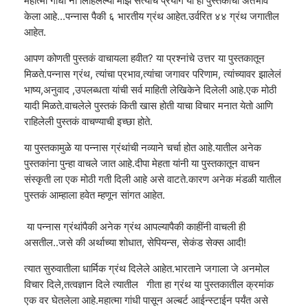
महात्मा गांधी नी लिहिलेल्या माझे सत्याचे प्रयोग या ही पुस्तकाचा अंतर्भाव
केला आहे...पन्नास पैकी ६ भारतीय ग्रंथ आहेत.उर्वरित ४४ ग्रंथ जगातील
आहेत.
आपण कोणती पुस्तकं वाचायला हवीत? या प्रश्नांचे उत्तर या पुस्तकातून
मिळते.पन्नास ग्रंथ, त्यांचा प्रभाव,त्यांचा जगावर परिणाम, त्यांच्यावर झालेलं
भाष्य,अनुवाद ,उपलब्धता यांची सर्व माहिती लेखिकेने दिलेली आहे.एक मोठी
यादी मिळते.वाचलेले पुस्तकं किती खास होती याचा विचार मनात येतो आणि
राहिलेली पुस्तकं वाचण्याची इच्छा होते.
या पुस्तकामुळे या पन्नास ग्रंथांची नव्याने चर्चा होत आहे.यातील अनेक
पुस्तकांना पुन्हा वाचले जात आहे.दीपा मेहता यांनी या पुस्तकातून वाचन
संस्कृती ला एक मोठी गती दिली आहे असे वाटते.कारण अनेक मंडळी यातील
पुस्तकं आम्हाला हवेत म्हणून सांगत आहेत.
या पन्नास ग्रंथांपैकी अनेक ग्रंथ आपल्यापैकी काहींनी वाचली ही
असतील..जसे की अर्थाच्या शोधात, सेपियन्स, सेकंड सेक्स आदी!
त्यात सुरुवातीला धार्मिक ग्रंथ दिलेले आहेत.भारताने जगाला जे अनमोल
विचार दिले,तत्वज्ञान दिले त्यातील गीता हा ग्रंथ या पुस्तकातील क्रमांक
एक वर घेतलेला आहे.महात्मा गांधी पासून अल्बर्ट आईन्स्टाईन पर्यंत असे