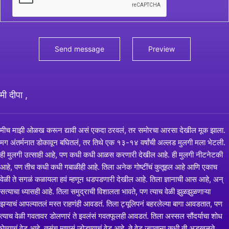
मी दीपा ,
मीच माझी ओळख करून द्यावी असं एकदा ठरवलं, तर समोरचा आरसा देखील मूक झाला.
मग अंतर्मनात डोकावून बघितलं, तर तिथे एक १३-१४ वर्षांची अल्लड मुलगी मला भेटली.
ही मुलगी उत्साही आहे, पण कधी कधी आळस करणारी देखील आहे. ही मुलगी नीटनेटकी
आहे, पण तीच कधी कधी गबाळीही आहे. तिला अनेक गोष्टींचं कुतूहल आहे आणि एकाच
वेळी ते सगळं कळायला हवं म्हणून धडपडणारी देखील आहे. तिला ज्ञानाची आस आहे, अन्
सत्याचा ध्यासही आहे. तिला समुद्राची विशालता भावते, पण त्याच वेळी झुळझुळणाऱ्या
झऱ्याचं आपल्यातलं मस्त राहणंही आवडतं. तिला ट्यूलिपनं बहरलेल्या बागा आवडतात, पण
त्याच वेळी गवतावर डोलणारं ते इवलंसं गवतफूलही आवडतं. तिला अस्सल सौंदर्याचा शोध
घेण्याचं वेड आहे, तसंच माणसं जोडण्याचं वेड आहे. ते वेड जपताना कधी ती अडखळते,