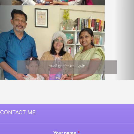
आजची एक ग्रेट भेट… 🌿📚
CONTACT ME
Your name