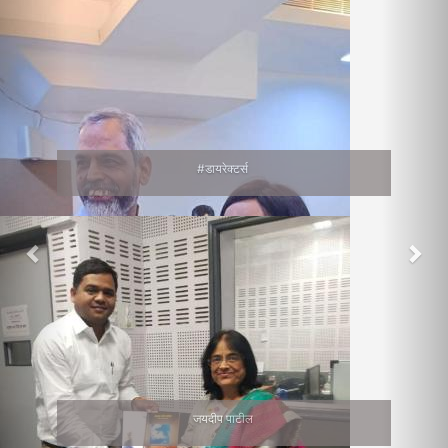
#डायरेक्टर्स
जयदीप पाटील