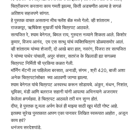
चित्रीकरण करताना काय गमती झाल्या, किती अडचणीत आल्या हे सगळं
अतिशय सहजपणे सांगत.
हे पुस्तक वाचत असताना मीच फ्लॅश बॅक मध्ये गेलो. व्ही शांताराम ,
राजकपूर, ऋषिकेश मुखर्जी यांचे चित्रपट आठवले.
सत्यजित रे, श्याम बेनेगल, बिमल राय, गुरुदत्त नव्याने शिकता आले. किशोर
कुमार, विजय आनंद, एम एस सत्थु यांचं व्यक्तिचित्रण डोळ्यासमोर आलं.
व्ही शांताराम यांच्या शेजारी, दो आखे बारा हात, नवरंग, पिंजरा तर सत्यजित
रे यांच्या पाथेर पांचाली, अपुर संसार, सतरंज के खिलाडी ह्या सगळ्या
चित्रपट निर्मिती ची प्रकिया कळत गेली.
मॉर्निंग मॅटनी ला पाहिलेला बरसात, अनाडी, संगम , श्री 420, बाजी अशा
अनेक चित्रपटांसोबत च्या आठवणी जाग्या झाल्या.
श्याम बेनेगल यांचे चित्रपट अस्वस्थ करून सोडायचे. अंकुर, मंथन, निशांत,
भूमिका, मंडी आणि बलराज सहानी यांनी आपल्या अभिनयाने अजरामर
केलेला #गर्महवा. हे चित्रपट आठवले तरी मन सुन्न होतं.
दीपा, हे पुस्तक तू मला अर्पण केलं ही माझ्या साठी खूप मोठी गोष्ट आहे.
इतक्या सुरेख पुस्तकात आपण एका पानावर लिखित स्वरूपात आहोत , अजून
काय हवं?
धनंजय सरदेशपांडे.