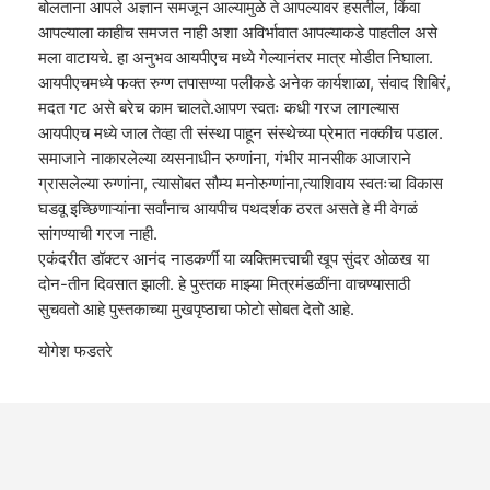
बोलताना आपले अज्ञान समजून आल्यामुळे ते आपल्यावर हसतील, किंवा
आपल्याला काहीच समजत नाही अशा अविर्भावात आपल्याकडे पाहतील असे
मला वाटायचे. हा अनुभव आयपीएच मध्ये गेल्यानंतर मात्र मोडीत निघाला.
आयपीएचमध्ये फक्त रुग्ण तपासण्या पलीकडे अनेक कार्यशाळा, संवाद शिबिरं,
मदत गट असे बरेच काम चालते.आपण स्वतः कधी गरज लागल्यास
आयपीएच मध्ये जाल तेव्हा ती संस्था पाहून संस्थेच्या प्रेमात नक्कीच पडाल.
समाजाने नाकारलेल्या व्यसनाधीन रुग्णांना, गंभीर मानसीक आजाराने
ग्रासलेल्या रुग्णांना, त्यासोबत सौम्य मनोरुग्णांना,त्याशिवाय स्वतःचा विकास
घडवू इच्छिणाऱ्यांना सर्वांनाच आयपीच पथदर्शक ठरत असते हे मी वेगळं
सांगण्याची गरज नाही.
एकंदरीत डॉक्टर आनंद नाडकर्णी या व्यक्तिमत्त्वाची खूप सुंदर ओळख या
दोन-तीन दिवसात झाली. हे पुस्तक माझ्या मित्रमंडळींना वाचण्यासाठी
सुचवतो आहे पुस्तकाच्या मुखपृष्ठाचा फोटो सोबत देतो आहे.
योगेश फडतरे