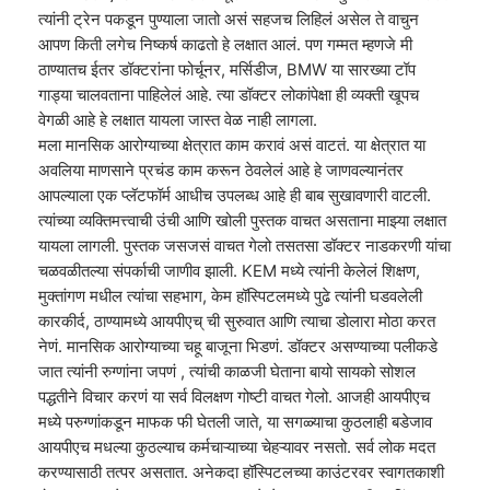
त्यांनी ट्रेन पकडून पुण्याला जातो असं सहजच लिहिलं असेल ते वाचुन
आपण किती लगेच निष्कर्ष काढतो हे लक्षात आलं. पण गम्मत म्हणजे मी
ठाण्यातच ईतर डॉक्टरांना फोर्चूनर, मर्सिडीज, BMW या सारख्या टॉप
गाड्या चालवताना पाहिलेलं आहे. त्या डॉक्टर लोकांपेक्षा ही व्यक्ती खूपच
वेगळी आहे हे लक्षात यायला जास्त वेळ नाही लागला.
मला मानसिक आरोग्याच्या क्षेत्रात काम करावं असं वाटतं. या क्षेत्रात या
अवलिया माणसाने प्रचंड काम करून ठेवलेलं आहे हे जाणवल्यानंतर
आपल्याला एक प्लॅटफॉर्म आधीच उपलब्ध आहे ही बाब सुखावणारी वाटली.
त्यांच्या व्यक्तिमत्त्वाची उंची आणि खोली पुस्तक वाचत असताना माझ्या लक्षात
यायला लागली. पुस्तक जसजसं वाचत गेलो तसतसा डॉक्टर नाडकरणी यांचा
चळवळीतल्या संपर्काची जाणीव झाली. KEM मध्ये त्यांनी केलेलं शिक्षण,
मुक्तांगण मधील त्यांचा सहभाग, केम हॉस्पिटलमध्ये पुढे त्यांनी घडवलेली
कारकीर्द, ठाण्यामध्ये आयपीएच् ची सुरुवात आणि त्याचा डोलारा मोठा करत
नेणं. मानसिक आरोग्याच्या चहू बाजूना भिडणं. डॉक्टर असण्याच्या पलीकडे
जात त्यांनी रुग्णांना जपणं , त्यांची काळजी घेताना बायो सायको सोशल
पद्धतीने विचार करणं या सर्व विलक्षण गोष्टी वाचत गेलो. आजही आयपीएच
मध्ये परुग्णांकडून माफक फी घेतली जाते, या सगळ्याचा कुठलाही बडेजाव
आयपीएच मधल्या कुठल्याच कर्मचाऱ्याच्या चेहऱ्यावर नसतो. सर्व लोक मदत
करण्यासाठी तत्पर असतात. अनेकदा हॉस्पिटलच्या काउंटरवर स्वागतकाशी