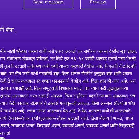
मी दीपा ,
मीच माझी ओळख करून द्यावी असं एकदा ठरवलं, तर समोरचा आरसा देखील मूक झाला.
मग अंतर्मनात डोकावून बघितलं, तर तिथे एक १३-१४ वर्षांची अल्लड मुलगी मला भेटली.
ही मुलगी उत्साही आहे, पण कधी कधी आळस करणारी देखील आहे. ही मुलगी नीटनेटकी
आहे, पण तीच कधी कधी गबाळीही आहे. तिला अनेक गोष्टींचं कुतूहल आहे आणि एकाच
वेळी ते सगळं कळायला हवं म्हणून धडपडणारी देखील आहे. तिला ज्ञानाची आस आहे, अन्
सत्याचा ध्यासही आहे. तिला समुद्राची विशालता भावते, पण त्याच वेळी झुळझुळणाऱ्या
झऱ्याचं आपल्यातलं मस्त राहणंही आवडतं. तिला ट्यूलिपनं बहरलेल्या बागा आवडतात, पण
त्याच वेळी गवतावर डोलणारं ते इवलंसं गवतफूलही आवडतं. तिला अस्सल सौंदर्याचा शोध
घेण्याचं वेड आहे, तसंच माणसं जोडण्याचं वेड आहे. ते वेड जपताना कधी ती अडखळते,
कधी ठेचकाळते तर कधी फुलपाखरू होऊन उडतही राहते. तिला बोलायचं असतं, गायचं
असतं, नाचायचं असतं, फिरायचं असतं, बघायचं असतं, वाचायचं असतं आणि लिहायचंही
असतं!