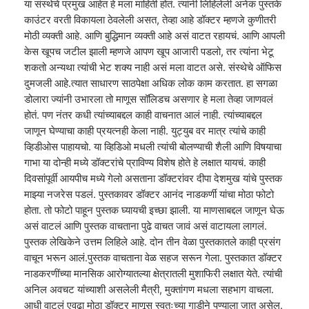
या संस्थेचे प्रमुख आहेत हे मला माहिती होतं. त्यांनी लिहिलेली अनेक पुस्तके
काउंटर वरती विकायला ठेवलेली असत, तेव्हा आहे डॉक्टर म्हणजे कुणीतरी
मोठी व्यक्ती आहे. आणि बुद्धिमान व्यक्ती आहे असं वाटत रहायचं. आणि आपली
केस खूपच जटील झाली म्हणजे आपण खूप आजारी पडलो, तर त्यांना भेटू
शकतो अन्यथा त्यांची भेट शक्य नाही असं मला वाटत असे. संस्थेचे ऑफिस
दुमजली आहे.त्यात साधारण साठपेक्षा अधिक लोक काम करतात. हा सगळा
डोलारा ज्यांनी उभारला तो माणूस सॉलिडच असणार हे मला तेव्हा जाणवलं
होतं. पण नंतर कधी त्यांच्याबद्दल काही वाचनात आलं नाही. त्यांच्याबद्दल
जाणून घेण्याचा काही प्रयत्नही केला नाही. युट्युब वर मात्र त्यांचे काही
व्हिडीओस पाहायचो. या व्हिडिओ मधली त्यांची बोलण्याची शैली आणि विषयाचा
गाभा या दोन्ही मध्ये डॉक्टरांचे प्राविण्य विशेष होते हे लक्षात यायचं. काही
दिवसांपूर्वी आयपीच मध्ये गेलो असताना डॉक्टरांवर दीपा देशमुख यांचे पुस्तक
माझ्या नजरेस पडलं. पुस्तकावर डॉक्टर आनंद नाडकर्णी यांचा मोठा फोटो
होता. तो फोटो पाहून पुस्तक घ्यायची इच्छा झाली. या माणसाबद्दल जाणून घेऊ
असं वाटलं आणि पुस्तक वाचताना पुढे वाचत जावं असं वाटायला लागलं.
पुस्तक लेखिकेने उत्तम लिहिले आहे. दोन तीन वेळा पुस्तकातले काही प्रसंग
वाचून भरून आलं.पुस्तक वाचताना वेळ सहज सरून गेला. पुस्तकात डॉक्टर
नाडकरणींच्या मानसिक आरोग्यातल्या क्षेत्रातली मुशाफिरी लक्षात येते. त्यांची
अनिल अवचट यांच्याशी असलेली मैत्री, मुक्तांगण मधला सहभाग वाचला.
आधी वाटलं एवढा मोठा डॉक्टर माणूस स्वतःच्या गाडीने पुण्याला जात असेल.