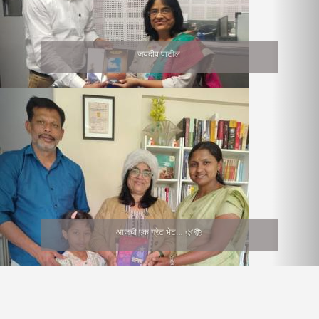
जयदीप पाटील
आजची एक ग्रेट भेट… 🌿📚