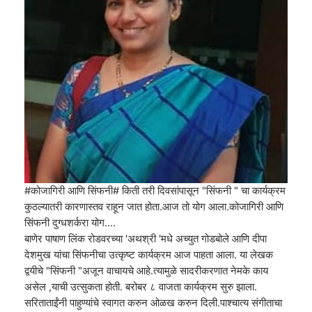
#कोजागिरी आणि सिंफनी# किती तरी दिवसांपासून "सिंफनी " चा कार्यक्रम
कुठल्यातरी कारणास्तव राहून जात होता.आज तो योग आला.कोजागिरी आणि
सिंफनी दुग्धशर्करा योग....
बाणेर पाषाण लिंक रोडवरच्या 'अथश्री 'मधे अच्युत गोडबोले आणि दीपा
देशमुख यांचा सिंफनीचा उत्कृष्ट कार्यक्रम आज पाहता आला. या लेखक
द्वयीचे "सिंफनी "अजून वाचायचे आहे.त्यामुळे सादरीकरणात नेमके काय
असेल ,याची उत्सुकता होती. बरोबर ८ वाजता कार्यक्रम सुरु झाला.
सरिताताईंनी पाहुण्यांचे स्वागत करुन ओळख करुन दिली.पाश्चात्य संगीताचा