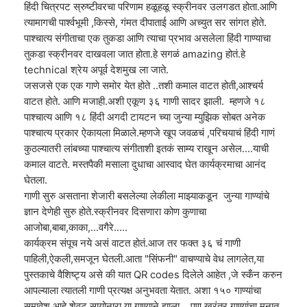
हिंदी चित्रपट स्रुष्टीवरचा परिणाम हळूहळू स्क्रीनवर उलगडत होता.आणि
त्यामागची पार्श्वभूमी ,किस्से, गंमत दीपाताई आणि अच्युत सर सांगत होते.
पाश्चात्य संगीताचा एक तुकडा आणि त्याचा प्रभाव असलेला हिंदी गाण्याचा
तुकडा स्क्रीनवर दाखवला जात होता.हे सगळं amazing होतं.हे
technical श्रेय अपूर्व देशमुख ला जाते.
जसजसे एक एक गाणे समोर येत होते ..तशी कमाल वाटत होती,आश्चर्य
वाटत होते. आणि मजाही.अशी एकूण ३६ गाणी सादर झाली. म्हणजे १८
पाश्चात्य आणि १८ हिंदी अगदी टायटन च्या जुन्या म्युझिक सोबत अनेक
पाश्चात्य प्रकार ऐकायला मिळाले.म्हणजे खूप जवळचं ,परिचयाचं हिंदी गाणं
कुठल्यातरी लांबच्या पाश्चात्य संगीताशी इतकं साम्य राखून असेल....याची
कमाल वाटते. मस्तपैकी मसाला दुधाचा आस्वाद घेत कार्यक्रमाचा आनंद
घेतला.
गाणी सुरु असताना शेजारी बसलेल्या लेकीला माझ्याकडून जुन्या गाण्यांचे
ज्ञान देणेही सुरु होते.स्क्रीनवर दिसणारा कोण कुणाचा
आजोबा,बाबा,काका,...वगैरे.....
कार्यक्रम संपूच नये असं वाटत होतं.आज तर फक्त ३६ चं गाणी
पाहिली,ऐकली,समजून घेतली.आता "सिंफनी" वाचण्याचे वेध लागलेत,या
पुस्तकाचे वैशिष्ट्य असे की यात QR codes दिलेले आहेत ,जे स्कँन करुन
आपल्याला त्यातली गाणी प्रत्यक्ष अनुभवता येतात. अशा १५० गाण्यांचा
समावेश आहे.शेवट सायोनारा या गाण्याने झाला... पण खरंतर गाण्यांचा मनात