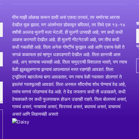
मीच माझी ओळख करून द्यावी असं एकदा ठरवलं, तर समोरचा आरसा
श
देखील मूक झाला. मग अंतर्मनात डोकावून बघितलं, तर तिथे एक १३-१४
वर्षांची अल्लड मुलगी मला भेटली. ही मुलगी उत्साही आहे, पण कधी कधी
आळस करणारी देखील आहे. ही मुलगी नीटनेटकी आहे, पण तीच कधी
ब
कधी गबाळीही आहे. तिला अनेक गोष्टींचं कुतूहल आहे आणि एकाच वेळी ते
सगळं कळायला हवं म्हणून धडपडणारी देखील आहे. तिला ज्ञानाची आस
आहे, अन् सत्याचा ध्यासही आहे. तिला समुद्राची विशालता भावते, पण त्याच
वेळी झुळझुळणाऱ्या झऱ्याचं आपल्यातलं मस्त राहणंही आवडतं. तिला
ट्यूलिपनं बहरलेल्या बागा आवडतात, पण त्याच वेळी गवतावर डोलणारं ते
इवलंसं गवतफूलही आवडतं. तिला अस्सल सौंदर्याचा शोध घेण्याचं वेड आहे,
तसंच माणसं जोडण्याचं वेड आहे. ते वेड जपताना कधी ती अडखळते, कधी
ठेचकाळते तर कधी फुलपाखरू होऊन उडतही राहते. तिला बोलायचं असतं,
गायचं असतं, नाचायचं असतं, फिरायचं असतं, बघायचं असतं, वाचायचं
असतं आणि लिहायचंही असतं!