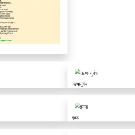
ऋणानुबंध
झाड