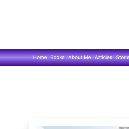
Skip
to
main
content
Home
Books
About Me
Articles
Stori