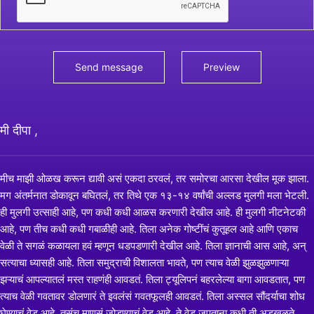
मी दीपा ,
मीच माझी ओळख करून द्यावी असं एकदा ठरवलं, तर समोरचा आरसा देखील मूक झाला.
मग अंतर्मनात डोकावून बघितलं, तर तिथे एक १३-१४ वर्षांची अल्लड मुलगी मला भेटली.
ही मुलगी उत्साही आहे, पण कधी कधी आळस करणारी देखील आहे. ही मुलगी नीटनेटकी
आहे, पण तीच कधी कधी गबाळीही आहे. तिला अनेक गोष्टींचं कुतूहल आहे आणि एकाच
वेळी ते सगळं कळायला हवं म्हणून धडपडणारी देखील आहे. तिला ज्ञानाची आस आहे, अन्
सत्याचा ध्यासही आहे. तिला समुद्राची विशालता भावते, पण त्याच वेळी झुळझुळणाऱ्या
झऱ्याचं आपल्यातलं मस्त राहणंही आवडतं. तिला ट्यूलिपनं बहरलेल्या बागा आवडतात, पण
त्याच वेळी गवतावर डोलणारं ते इवलंसं गवतफूलही आवडतं. तिला अस्सल सौंदर्याचा शोध
घेण्याचं वेड आहे, तसंच माणसं जोडण्याचं वेड आहे. ते वेड जपताना कधी ती अडखळते,