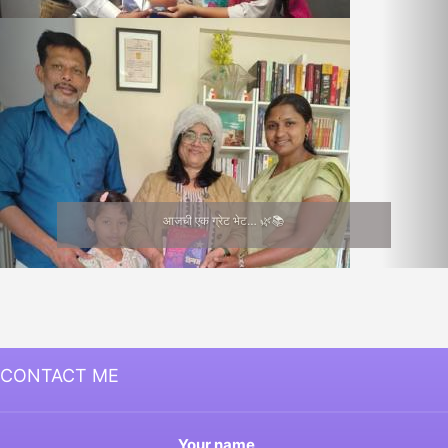
आजची एक ग्रेट भेट… 🌿📚
CONTACT ME
Your name