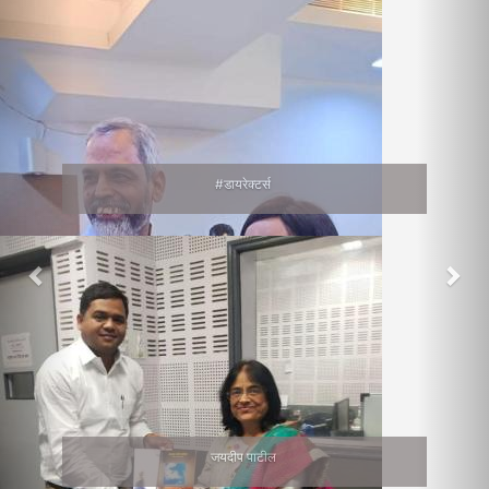
#डायरेक्टर्स
जयदीप पाटील