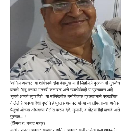
'अनिल अवचट' या शीर्षकाचे दीपा देशमुख यांनी लिहीलेले पुस्तक मी नुकतेच
वाचले. 'मृदू मनाचा मनस्वी कलावंत' असे उपशीर्षकही या पुस्तकास आहे.
'तुमचे आमचे सुपरहिरो ' या मालिकेतील मनोविकास प्रकाशनाने प्रकाशित
केलेले हे अवघ्या ऐंशी पृष्ठांचे हे पुस्तक अवचट यांच्या व्यक्तीमत्वाच्या अनेक
पैलुंची ओळख ओघवत्या शैलीत करुन देते. मुलांनी, व मोठ्यांनीही वाचावे असे
पुस्तक...!!
(किंमत रु. नव्वद मात्र)
यातील सुनंदा अवचट यांच्यावर अनिल अवचट यांनी कविता मला आवडली.