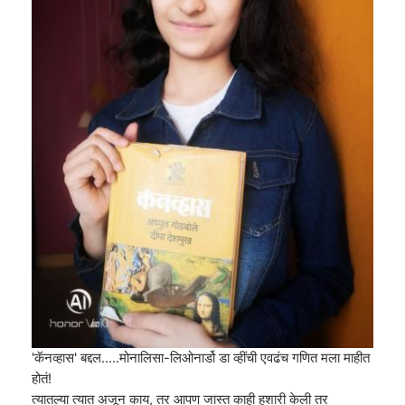
'कॅनव्हास' बद्दल.....मोनालिसा-लिओनार्डो डा व्हींची एवढंच गणित मला माहीत
होतं!
त्यातल्या त्यात अजून काय, तर आपण जास्त काही हुशारी केली तर