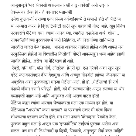
आजूबाजूचे 'पार पिकासो असल्यासारखी वागू नकोस!' असे उद्गार
ऐकल्यावर तेव्हा ही नावे कानावर पडायची!
उमेश कुलकर्णी सरांच्या एका फिल्म वर्कशॉपमध्ये ते म्हणाले होते की पेंटिंग्ज
चा अभ्यास करणं हे क्रिएटिव्हीटी साठी खूप महत्त्वाची गोष्ट आहे. खूप विविध
प्रकारांचे पेंटिंग्ज बघा, त्याचा आनंद घ्या, त्यातील दडलेला अर्थ शोधा...
सायकॉलॉजीच्या पुस्तकांमध्ये जसे लिहितात, की निसर्गाच्या सानिध्यात
जास्तीत जास्त वेळ घालवा. आपला अहंकार नाहीसा होईल आणि आपलं मन
प्रफुल्लित होईल! या विश्वातील कितीतरी गोष्टी आपल्याहून भव्य आहेत ह्याची
जाणीव होईल...तसेच या पेंटिंग्सचं ही आहे.
रेंब्रो, व्हॅन गॉग, पॉल गोगँ, लोत्रेक, हेन्री मूर, एल ग्रेको अशा खूप खूप
ग्रेट कलकारांबद्दल दीपा देशमुख आणि अच्युत गोडबोले ह्यांच्या 'कॅनव्हास' या
अप्रतिम अशा पुस्तकातून माझ्या भेटीला आले. हो हो...भेटीलाच! ही सर्व
मंडळी जीवन रसाने परिपूर्ण होती, की मी त्याच्यासमोर असून त्यांच्या या थोर
कलाकृती पाहत आहे आणि अनुभवत आहे असच वाटत होतं!
पेंटिंग्ज बघून त्यांचा आस्वाद घेण्याकरता मला एक माध्यम हवं होतं. या
पेंटिंग्जला "अप्रोच" कसा करावा? या प्रश्नाचे उत्तर मी बरेच दिवस
शोधण्याचा प्रयत्न करीत होते. मग मला पप्पाने 'कॅनव्हास' रेकमेंड केलं.
पुस्तक पाहून मला हे अजून एक 'इन्फॉर्मेटिव' टाईपचं पुस्तक असेल असं
वाटलं. पण मग मी लिओनार्दो दा व्हिंची, पिकासो, अगुस्तुस रोदाँ बद्दल माहिती