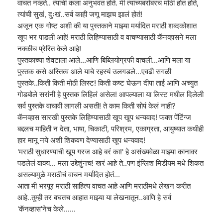
वाचत नव्हते.. त्यांची कला अनुभवत होते. मी त्यांच्यबरोबरच मोठी होत होते,
त्यांची सुखं, दुःखं..सर्व काही जणू माझच झालं होतं!
अजून एक गोष्ट अशी की या पुस्तकाने माझ्या मर्यादित मराठी शब्दकोशात
खूप भर पाडली आहे! मराठी लिहिण्यासाठी व वाचण्यासाठी कॅनव्हासने मला
नक्कीच प्रेरित केले आहे!
पुस्तकाच्या शेवटाला आले...आणि बिब्लियोग्रफी वाचली...आणि मला या
पुस्तक कसे अस्तित्व आले याचे रहस्यं उलगडले...एवढी सगळी
पुस्तके..किती किती मोठी लिस्ट! किती कष्ट घेऊन दीपा ताई आणि अच्युत
गोडबोले सरांनी हे पुस्तक लिहिलं असेल! आपल्याला या लिस्ट मधील दिलेली
सर्व पुस्तके वाचावी लागली असती! ते काम किती सोपं केलं नाही?
कॅनव्हास सारखी पुस्तके लिहिण्यासाठी खूप खूप धन्यवाद! फक्त पेंटिंग्ज
बद्दलच माहिती न देता, भाषा, चिकाटी, परिश्रम, एकाग्रता, आयुष्यात कधीही
हार मानू नये अशी शिकवण देण्यासाठी खूप धन्यवाद!
'मराठी सुधारण्याची खूप गरज आहे बरं का!' हे असंख्यवेळा माझ्या कानावर
पडलेलं वाक्य... मला उद्देशुंनच! खरं आहे ते..पण इंग्लिश मिडीयम मधे शिकत
असल्यामुळे मराठीचं वाचन मर्यादित होतं...
आता मी भरपूर मराठी साहित्य वाचत आहे आणि मराठीमधे लेखन करीत
आहे..तुम्ही तर बघतच आहात माझ्या या लेखनातून..आणि हे सर्व
'कॅनव्हास'नेच केले......