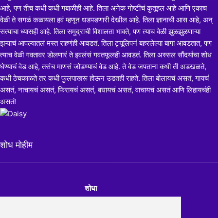
आहे, पण तीच कधी कधी गबाळीही आहे. तिला अनेक गोष्टींचं कुतूहल आहे आणि एकाच
वेळी ते सगळं कळायला हवं म्हणून धडपडणारी देखील आहे. तिला ज्ञानाची आस आहे, अन्
सत्याचा ध्यासही आहे. तिला समुद्राची विशालता भावते, पण त्याच वेळी झुळझुळणाऱ्या
झऱ्याचं आपल्यातलं मस्त राहणंही आवडतं. तिला ट्यूलिपनं बहरलेल्या बागा आवडतात, पण
त्याच वेळी गवतावर डोलणारं ते इवलंसं गवतफूलही आवडतं. तिला अस्सल सौंदर्याचा शोध
घेण्याचं वेड आहे, तसंच माणसं जोडण्याचं वेड आहे. ते वेड जपताना कधी ती अडखळते,
कधी ठेचकाळते तर कधी फुलपाखरू होऊन उडतही राहते. तिला बोलायचं असतं, गायचं
असतं, नाचायचं असतं, फिरायचं असतं, बघायचं असतं, वाचायचं असतं आणि लिहायचंही
असतं!
शोध मोहीम
शोधा