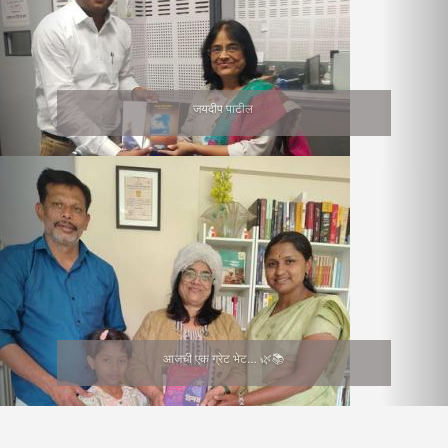
जयदीप पाटील
आजची एक ग्रेट भेट… 🌿📚