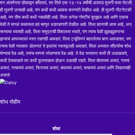
मग अंतर्मनात डोकावून बघितलं, तर तिथे एक १३-१४ वर्षांची अल्लड मुलगी मला भेटली.
ही मुलगी उत्साही आहे, पण कधी कधी आळस करणारी देखील आहे. ही मुलगी नीटनेटकी
आहे, पण तीच कधी कधी गबाळीही आहे. तिला अनेक गोष्टींचं कुतूहल आहे आणि एकाच
वेळी ते सगळं कळायला हवं म्हणून धडपडणारी देखील आहे. तिला ज्ञानाची आस आहे, अन्
सत्याचा ध्यासही आहे. तिला समुद्राची विशालता भावते, पण त्याच वेळी झुळझुळणाऱ्या
झऱ्याचं आपल्यातलं मस्त राहणंही आवडतं. तिला ट्यूलिपनं बहरलेल्या बागा आवडतात, पण
त्याच वेळी गवतावर डोलणारं ते इवलंसं गवतफूलही आवडतं. तिला अस्सल सौंदर्याचा शोध
घेण्याचं वेड आहे, तसंच माणसं जोडण्याचं वेड आहे. ते वेड जपताना कधी ती अडखळते,
कधी ठेचकाळते तर कधी फुलपाखरू होऊन उडतही राहते. तिला बोलायचं असतं, गायचं
असतं, नाचायचं असतं, फिरायचं असतं, बघायचं असतं, वाचायचं असतं आणि लिहायचंही
असतं!
शोध मोहीम
शोधा