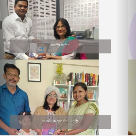
सुनीता भागवत
Medha Joshi