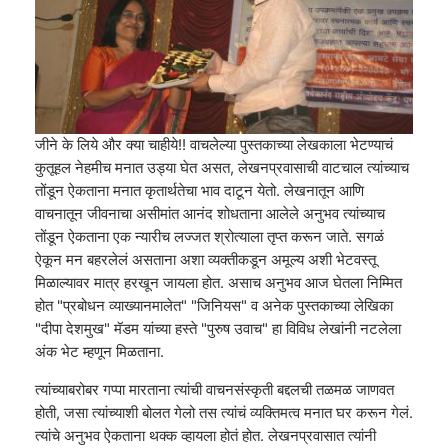
जीने के लिये और क्या चाहीये!! वाचलेल्या पुस्तकाच्या लेखकाला भेटण्याचं
कुतूहल नेहमीच मनात उड्या घेत असत, लेखनप्रवासाची वाटचाल त्यांच्याच
तोंडून ऐकताना मनात कृतार्थतेचा भाव दाटून येतो. लेखनातून आणि
वाचनातून जीवनाचा असीमांत आनंद शोधताना आलेले अनुभव त्यांच्याच
तोंडून ऐकताना एक न्यारीच लज्जत श्रोत्याला तृप्त करून जाते. सगळं
ऐकून मन बहरलेलं असताना अशा व्यक्तीकडून अमूल्य अशी भेटवस्तू
मिळाल्यावर मात्र हरखून जायला होत. असाच अनुभव आज घेतला निम्मित
होत "प्रबोधन व्याख्यानमालेत" "जिनियस" व अनेक पुस्तकाच्या लेखिका
"दीपा देशमुख" मॅडम यांच्या हस्ते "पुरुष उवाच" हा विविध लेखांनी नटलेला
अंक भेट म्हणून मिळताना.
त्यांच्याबरोबर गप्पा मारताना त्यांची वाचनसंस्कृती बद्दलची तळमळ जाणवत
होती, जसा त्यांच्याशी बोलत गेलो तस त्यांचं व्यक्तिमत्व मनात घर करून गेलं.
त्यांचे अनुभव ऐकताना थक्क व्हायला होतं होत. लेखनप्रवासात त्यांनी