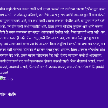
मीच माझी ओळख करून द्यावी असं एकदा ठरवलं, तर समोरचा आरसा देखील मूक झाला.
मग अंतर्मनात डोकावून बघितलं, तर तिथे एक १३-१४ वर्षांची अल्लड मुलगी मला भेटली.
ही मुलगी उत्साही आहे, पण कधी कधी आळस करणारी देखील आहे. ही मुलगी नीटनेटकी
आहे, पण तीच कधी कधी गबाळीही आहे. तिला अनेक गोष्टींचं कुतूहल आहे आणि एकाच
वेळी ते सगळं कळायला हवं म्हणून धडपडणारी देखील आहे. तिला ज्ञानाची आस आहे, अन्
सत्याचा ध्यासही आहे. तिला समुद्राची विशालता भावते, पण त्याच वेळी झुळझुळणाऱ्या
झऱ्याचं आपल्यातलं मस्त राहणंही आवडतं. तिला ट्यूलिपनं बहरलेल्या बागा आवडतात, पण
त्याच वेळी गवतावर डोलणारं ते इवलंसं गवतफूलही आवडतं. तिला अस्सल सौंदर्याचा शोध
घेण्याचं वेड आहे, तसंच माणसं जोडण्याचं वेड आहे. ते वेड जपताना कधी ती अडखळते,
कधी ठेचकाळते तर कधी फुलपाखरू होऊन उडतही राहते. तिला बोलायचं असतं, गायचं
असतं, नाचायचं असतं, फिरायचं असतं, बघायचं असतं, वाचायचं असतं आणि लिहायचंही
असतं!
शोध मोहीम