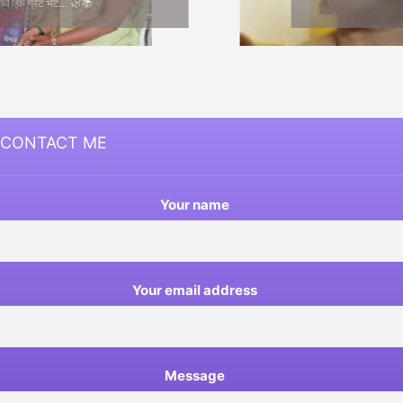
Medha Joshi
CONTACT ME
Your name
Your email address
Message