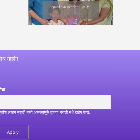
आजची एक ग्रेट भेट… 🌿📚
ोध मोहीम
ोधा
हुतांश लेखन मराठी मध्ये असल्यामुळे कृपया मराठी मधे टाईप करा.