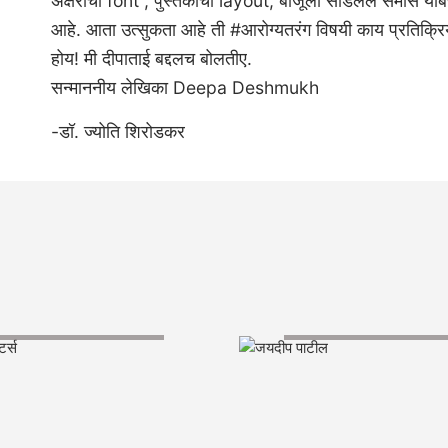
अक्षरांचा font , पुस्तकाचा layout, बाजूला सोडलेले समास 
आहे. आता उत्सुकता आहे ती #आरोग्यतरंग विषयी काय प्रतिक्रिय
होय! मी दीपाताई बद्दलच बोलतीए.
सन्माननीय लेखिका Deepa Deshmukh
-डॉ. ज्योति शिरोडकर
#डायरेक्टर्स
जयदीप पाटील