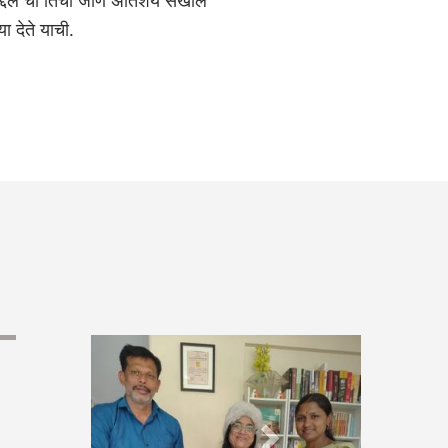
याबद्दल ची तिची जाण अतिशय सखोल
ा देते याची.
Next