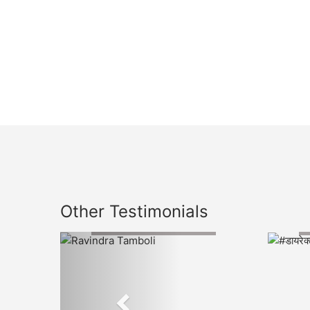
शिरोडकर
Other Testimonials
Ravindra Tamboli
Previous