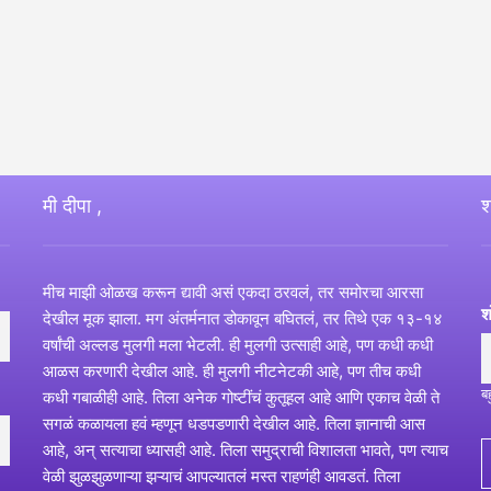
मी दीपा ,
श
मीच माझी ओळख करून द्यावी असं एकदा ठरवलं, तर समोरचा आरसा
श
देखील मूक झाला. मग अंतर्मनात डोकावून बघितलं, तर तिथे एक १३-१४
वर्षांची अल्लड मुलगी मला भेटली. ही मुलगी उत्साही आहे, पण कधी कधी
आळस करणारी देखील आहे. ही मुलगी नीटनेटकी आहे, पण तीच कधी
ब
कधी गबाळीही आहे. तिला अनेक गोष्टींचं कुतूहल आहे आणि एकाच वेळी ते
सगळं कळायला हवं म्हणून धडपडणारी देखील आहे. तिला ज्ञानाची आस
आहे, अन् सत्याचा ध्यासही आहे. तिला समुद्राची विशालता भावते, पण त्याच
वेळी झुळझुळणाऱ्या झऱ्याचं आपल्यातलं मस्त राहणंही आवडतं. तिला