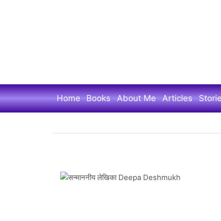
Skip
to
main
content
Home
Books
About Me
Articles
Stori
वैद्य
ज्योति