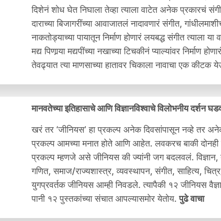
दिशेनं शोध घेत निघाला तेव्हा त्याला वाटेत अनेक प्रकारचं सं
दाराच्या बिजागरींच्या आवाजातलं नादावणारं संगीत, गांधीलमाशी
नाकतोड्याच्या पायातून निर्माण होणारं लयबद्ध संगीत त्याला य
मद्य पिणार्‍या मद्यपींच्या नखाच्या टिचकीनं प्याल्यांवर निर्माण ह
तेवढ्यात त्या माणसाच्या हातावर चिकाला नावाचा एक कीटक
मानवतेच्या इतिहासाचे आणि विज्ञानविश्वाचे विलोभनीय दर्शन घ
खरं तर ‘जीनियस’ हा प्रकल्प अनेक दिवसांपासून नव्हे तर अनेक
प्रकल्प आमच्या मनात होते आणि आहेत. लवकरच बाकी दोनही प
प्रकल्प म्हणजे असे जीनियस की ज्यांनी जग बदलवलं. विज्ञान, तंत्
गणित, समाज/राज्यशास्त्र, व्यवस्थापन, संगीत, साहित्य, चित
युगप्रवर्तक जीनियस आम्ही निवडले. त्यापैकी १२ जीनियस वैज्ञा
पानी १२ पुस्तकांच्या संचात आपल्यासमोर येतोय.
पुढे वाचा