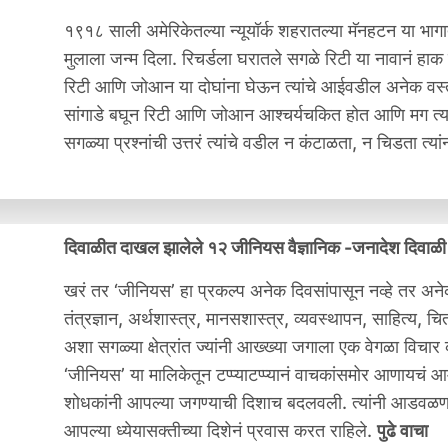
१९१८ साली अमेरिकेतल्या न्यूयॉर्क शहरातल्या मॅनहटन या भागा
मुलाला जन्म दिला. रिचर्डला घरातले सगळे रिटी या नावानं ह
रिटी आणि जोआन या दोघांना घेऊन त्यांचे आईवडील अनेक वस्तूसं
सांगाडे बघून रिटी आणि जोआन आश्चर्यचकित होत आणि मग त्यांच्य
सगळ्या प्रश्नांची उत्तरं त्यांचे वडील न कंटाळता, न चिडता त्
दिवाळीत दाखल झालेले १२ जीनियस वैज्ञानिक -जनादेश दिवा
खरं तर ‘जीनियस’ हा प्रकल्प अनेक दिवसांपासून नव्हे तर अनेक
तंत्रज्ञान, अर्थशास्त्र, मानसशास्त्र, व्यवस्थापन, साहित्य,
अशा सगळ्या क्षेत्रांत ज्यांनी आख्ख्या जगाला एक वेगळा विचा
‘जीनियस’ या मालिकेतून टप्प्याटप्प्यानं वाचकांसमोर आणायचं आ
शोधकांनी आपल्या जगण्याची दिशाच बदलवली. त्यांनी आडवळण
आपल्या ध्येयासक्तीच्या दिशेनं प्रवास करत राहिले.
पुढे वाचा