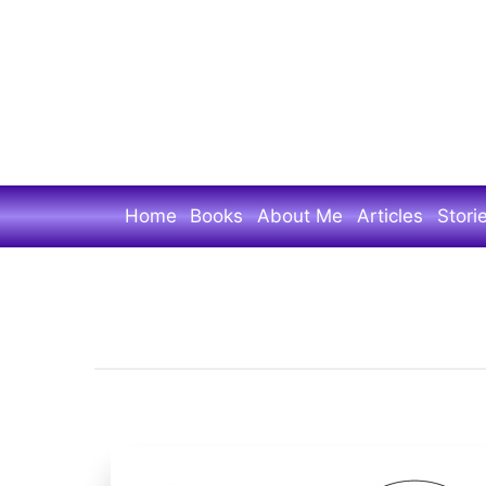
Skip
to
main
content
Home
Books
About Me
Articles
Stori