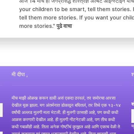
आज 14 मार्च हा जगप्रसिद्ध शास्त्रज्ञ अल्बर्ट आईन्स्टाईन 
your children to be smart, tell them stories.
tell them more stories. If you want your child
more stories."
पुढे वाचा
मी दीपा ,
श
मीच माझी ओळख करून द्यावी असं एकदा ठरवलं, तर समोरचा आरसा
श
देखील मूक झाला. मग अंतर्मनात डोकावून बघितलं, तर तिथे एक १३-१४
वर्षांची अल्लड मुलगी मला भेटली. ही मुलगी उत्साही आहे, पण कधी कधी
आळस करणारी देखील आहे. ही मुलगी नीटनेटकी आहे, पण तीच कधी
ब
कधी गबाळीही आहे. तिला अनेक गोष्टींचं कुतूहल आहे आणि एकाच वेळी ते
सगळं कळायला हवं म्हणून धडपडणारी देखील आहे. तिला ज्ञानाची आस