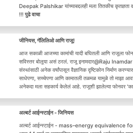
Deepak Palshikar यांच्याबद्दलही मला तितकीच कृतज्ञता वाट
!!!
पुढे वाचा
जीनियस, गॅलिलिओ आणि राजू!
आज सकाळी आजच्या कामांची यादी बघितली आणि राजूला फोन केला
सविस्तर बोलूया असं ठरलं. राजू इनामदार@Raju Inamdar हा
संस्थांसाठी अनेक वर्षांपासून वैज्ञानिक दृष्टिकोन निर्माण करण्य
साधेपणा, सच्चेपणा आणि कामातली तळमळ यामुळे तो माझा आवडता
अनेकदा मला सहकार्य केलेलं आहे. राजूशी झालेल्या फोनवर 'का
अल्बर्ट आईन्स्टाईन - जिनियस
अल्बर्ट आईन्स्टाईन - mass–energy equivalence 