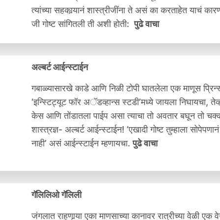
त्यांच्या सहकार्‍यानं शास्त्रीजींना ते असं का करताहेत याचं कार
जी गोष्ट सांगितली ती अशी होती:
पुढे वाचा
अल्बर्ट आईन्स्टाईन
गबाळ्यासारखे काडे आणि निळी टोपी घातलेला एक माणूस प्रिन्स्
‘इन्स्टिट्यूट फॉर अॅडव्हान्स स्टडी’मध्ये जायला निघायचा, तेव्ह
केस आणि तोंडातला पाईप असा त्याचा तो अवतार बघून तो चक्क
शास्त्रज्ञ- अल्बर्ट आईन्स्टाईन! ‘एखादी गोष्ट तुम्हाला सोपेपणा
नाही’ असं आईन्स्टाईन म्हणायचा.
पुढे वाचा
गॅलिलिओ गॅलिली
जंगलात राहणार्‍या एका माणसाच्या कानावर रात्रीच्या वेळी ए