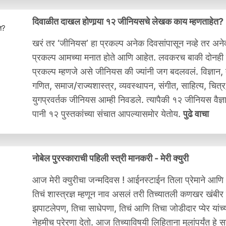
दिवाळीत दाखल होणार्‍या १२ जीनियसचे लेखक काय म्हणताहेत?
खरं तर ‘जीनियस’ हा प्रकल्प अनेक दिवसांपासून नव्हे तर अनेक
प्रकल्प आमच्या मनात होते आणि आहेत. लवकरच बाकी दोनही प
प्रकल्प म्हणजे असे जीनियस की ज्यांनी जग बदलवलं. विज्ञान, तंत्
गणित, समाज/राज्यशास्त्र, व्यवस्थापन, संगीत, साहित्य, चित
युगप्रवर्तक जीनियस आम्ही निवडले. त्यापैकी १२ जीनियस वैज्ञा
पानी १२ पुस्तकांच्या संचात आपल्यासमोर येतोय.
पुढे वाचा
नोबेल पुरस्काराची पहिली स्त्री मानकरी - मेरी क्युरी
आज मेरी क्युरीचा जन्मदिवस ! आईनस्टाईन तिला प्रेमाने आणि
तिचं शास्त्रज्ञ म्हणून नाव असलं तरी तिच्यातली कणखर खंबीर 
झपाटलेपण, तिचा साधेपणा, तिचं आणि तिचा जोडीदार प्येर यांच
नेहमीच प्रेरणा देतो. आज तिच्याविषयी लिहिताना मुलांपर्यंत