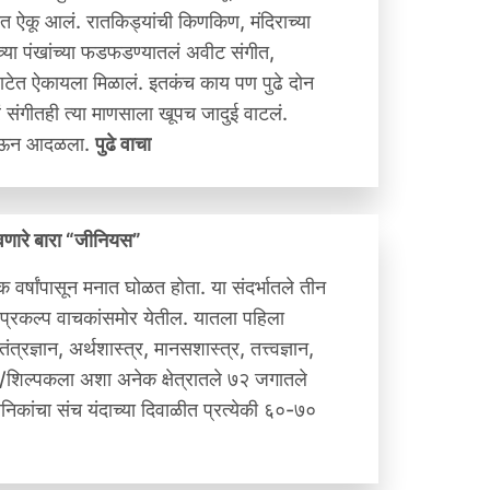
गीत ऐकू आलं. रातकिड्यांची किणकिण, मंदिराच्या
च्या पंखांच्या फडफडण्यातलं अवीट संगीत,
ा वाटेत ऐकायला मिळालं. इतकंच काय पण पुढे दोन
ोणारं संगीतही त्या माणसाला खूपच जादुई वाटलं.
 येऊन आदळला.
पुढे वाचा
डवणारे बारा “जीनियस”
 वर्षांपासून मनात घोळत होता. या संदर्भातले तीन
्रकल्प वाचकांसमोर येतील. यातला पहिला
रज्ञान, अर्थशास्त्र, मानसशास्त्र, तत्त्वज्ञान,
्र/शिल्पकला अशा अनेक क्षेत्रातले ७२ जगातले
निकांचा संच यंदाच्या दिवाळीत प्रत्येकी ६०-७०